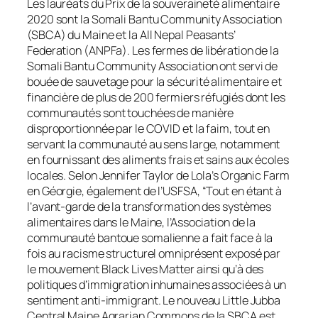
Les lauréats du Prix de la souveraineté alimentaire
2020 sont la Somali Bantu Community Association
(SBCA) du Maine et la All Nepal Peasants’
Federation (ANPFa). Les fermes de libération de la
Somali Bantu Community Association ont servi de
bouée de sauvetage pour la sécurité alimentaire et
financière de plus de 200 fermiers réfugiés dont les
communautés sont touchées de manière
disproportionnée par le COVID et la faim, tout en
servant la communauté au sens large, notamment
en fournissant des aliments frais et sains aux écoles
locales. Selon Jennifer Taylor de Lola’s Organic Farm
en Géorgie, également de l’USFSA, “Tout en étant à
l’avant-garde de la transformation des systèmes
alimentaires dans le Maine, l’Association de la
communauté bantoue somalienne a fait face à la
fois au racisme structurel omniprésent exposé par
le mouvement Black Lives Matter ainsi qu’à des
politiques d’immigration inhumaines associées à un
sentiment anti-immigrant. Le nouveau Little Jubba
Central Maine Agrarian Commons de la SBCA est